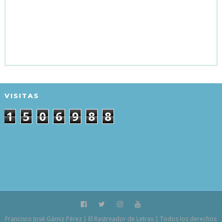
VISITAS
1
5
0
6
9
8
8
Francisco José Gámiz Pérez | El Rastreador de Letras | Todos los derechos