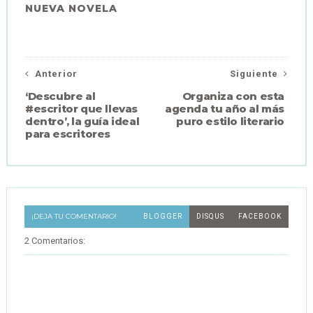
NUEVA NOVELA
Anterior
Siguiente
‘Descubre al
Organiza con esta
#escritor que llevas
agenda tu año al más
dentro’, la guía ideal
puro estilo literario
para escritores
¡DEJA TU COMENTARIO!
BLOGGER
DISQUS
FACEBOOK
2 Comentarios: