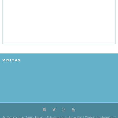
VISITAS
Francisco José Gámiz Pérez | El Rastreador de Letras | Todos los derechos