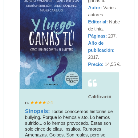
ganas tú.
Autor:
Varios
autores.
Editorial:
Nube
de tinta.
Páginas:
207.
Año de
publicación:
2017.
Precio:
14,95 €.
Calificació
n:
4
Sinopsis:
Todos conocemos historias de
bullying. Porque lo hemos visto. Lo hemos
sufrido... o lo hemos provocado. Estas son
solo cinco de ellas. Insultos. Rumores.
Amenazas. Golpes. Son reales, pero se